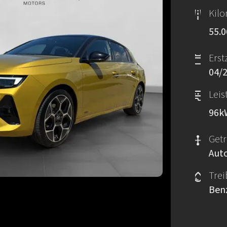
Kil
55.
Erst
04/
Leis
96
k
Getr
Aut
Trei
Ben