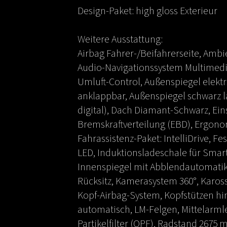
Design-Paket: high gloss Exterieur
Weitere Ausstattung:
Airbag Fahrer-/Beifahrerseite, Amb
Audio-Navigationssystem Multimedia
Umluft-Control, Außenspiegel elektr. 
anklappbar, Außenspiegel schwarz 
digital), Dach Diamant-Schwarz, Einst
Bremskraftverteilung (EBD), Ergonom
Fahrassistenz-Paket: IntelliDrive, F
LED, Induktionsladeschale für Smar
Innenspiegel mit Abblendautomatik,
Rücksitz, Kamerasystem 360°, Kaross
Kopf-Airbag-System, Kopfstützen hi
automatisch, LM-Felgen, Mittelarmleh
Partikelfilter (OPF), Radstand 2675