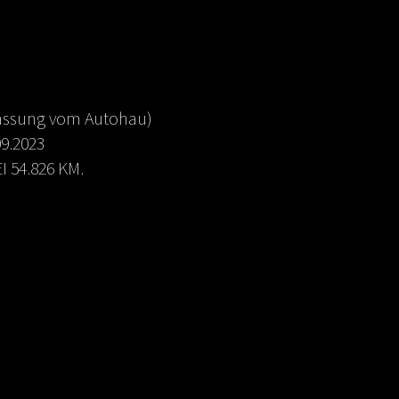
ulassung vom Autohau)
09.2023
 54.826 KM.