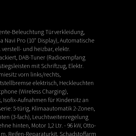
iente-Beleuchtung Türverkleidung,
 Navi Pro (10" Display), Automatische
verstell- und heizbar, elektr.
lackiert, DAB-Tuner (Radioempfang
iegsleisten mit Schriftzug, Elektr.
iesitz vorn links/rechts,
eststellbremse elektrisch, Heckleuchten
tphone (Wireless Charging),
 Isofix-Aufnahmen für Kindersitz an
erie: 5-türig, Klimaautomatik 2-Zonen,
nten (3-fach), Leuchtweitenregelung
ne hinten, Motor 1,2 Ltr. - 96 kW, Otto-
 mm, Reifen-Reparaturkit, Schadstoffarm