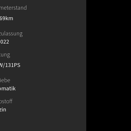
ometerstand
069
km
zulassung
2022
tung
W
​/
131
PS
iebe
omatik
bstoff
zin