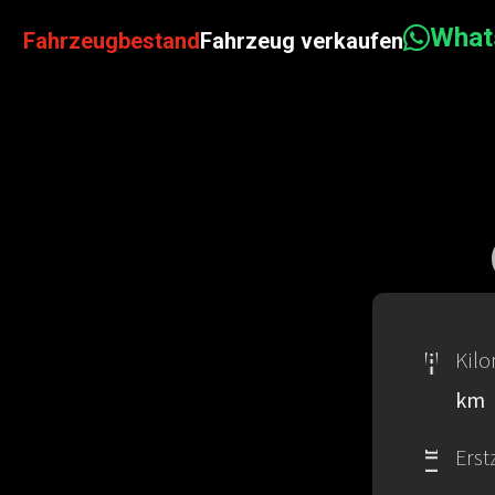
Wha
Fahrzeugbestand
Fahrzeug verkaufen
Kil
km
Erst