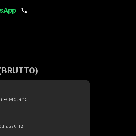
tsApp
(BRUTTO)
ometerstand
zulassung