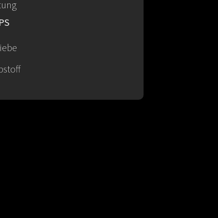
tung
PS
iebe
bstoff