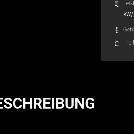
Leis
kW
​/
Getr
Trei
ESCHREIBUNG